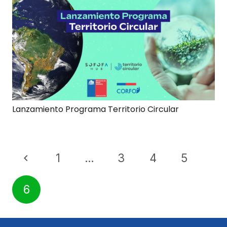
Lanzamiento Programa Territorio Circular
1
…
3
4
5
6